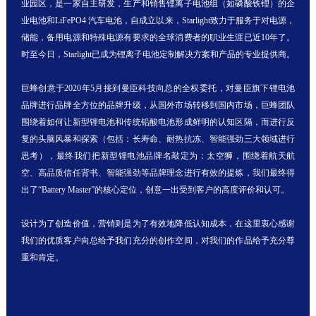
业园区，是一家自主研发，生产和销售锂离子电池组（如磷酸铁锂）的企
联系方式
业电池和LiFePO4 汽车电池，自成立以来，Starlight致力于服务于对电源，
储能，备用电源和特殊电源有要求的全球消费者的职业生涯已近10年了。
时至今日，Starlight已成为锂离子电池定制解决方案和产品的专业提供商。
巨蜂创意于2020年5月接到曼臣科技向总的全权委托，对曼臣旗下锂电池
品牌进行品牌全方位的品牌升级，从国外市场转移到国内市场，巨蜂团队
围绕着如何让新型锂电池和传统铅酸电池形成鲜明的认知区隔，而进行反
复的头脑风暴和探索（包括：长寿命、耐热抗冻、智能强劲三大领域进行
思考），最终我们把新型锂电池品牌名敲定为：太空狮，围绕着航天航
空、高品质信任背书、智能强劲等品牌理念进行有效的提炼，我们最终得
出了“Battery Master”的核心定位，创意一出受到客户的高度评价和认可。
设计为了创造价值，营销则是为了有效地降低认知成本，在这里衷心感谢
我们的优质客户向总给予我们充分的创作空间，对我们的作品给予充分尊
重和肯定。