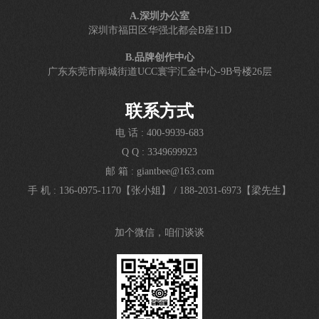
A.深圳办公室
深圳市福田区华强北都会B座11D
B.品牌创作中心
广东东莞市南城街道UCC寰宇汇金中心-9B号楼26层
联系方式
电 话 : 400-9939-683
Q Q : 3349699923
邮 箱 : giantbee@163.com
手 机 : 136-0975-1170【张小姐】
/
188-2031-6973【梁先生】
加个微信，咱们谈谈