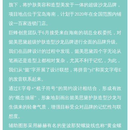
旗下，将护肤美容和造型美发于一体的超级沙龙品牌，
联系方式
项目地点位于宝岛海南，计划于2020年在全国范围内铺
设一百家连锁门店。
巨蜂创意团队于6月接受来自海南的胡总全权委托，对
懿美思黛超级护肤造型沙龙品牌进行全面的品牌升级。
我们在品牌设计的过程中发现，懿美思黛四个字无论从
笔画还是造型上都相对复杂，尤其不利于记忆，为此，
我们从“懿”字开展了设计联想，将拼音“yì”和英文字母E
的发音联系起来。
通过E字母+“梳子符号”的简约设计相结合，形成有效
的“概念抽屉”，形象地刻画出懿美思黛护肤造型沙龙与
生俱来的轻奢气质，增强目标受众对品牌的记忆性与联
想度。
辅助图形采用赫赫有名的斐波那契螺旋线也称“黄金螺