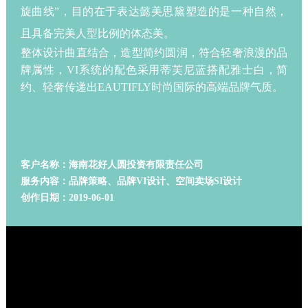
旋曲线”，目的在于表达懿美思黛塑造的是一种自然，
且具备完美人型比例的体态美。
整体设计曲直结合，造型简约圆润，符合轻奢浪漫的品
牌属性，VI系统的配色采用蒂芙尼蓝搭配雅士白，简
约、轻奢传递出EAUTIFLY时尚国际的高端品牌气质。
客户名称：海南花好人圆投资有限责任公司
服务内容：品牌策略、品牌VI设计、空间卖场SI设计
创作日期：2019-06-01