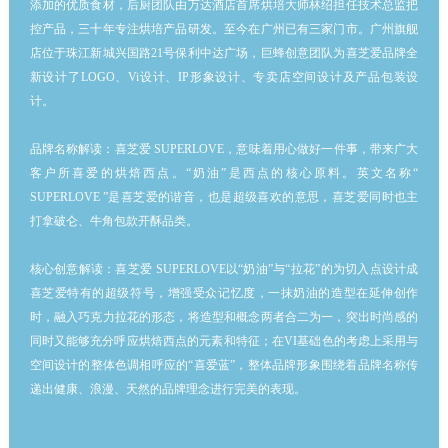
添加的优质食材，后厨团队由万达酒店首席烘培大师林绍担任技术总监把
联系方式
控产品，三十年专注烘培产品研发。至今在广州已有三家门市。广州旗舰
店位于珠江新城兴国路21号保利中达广场，巨蜂创意团队为喜芝爱品牌全
新设计了LOGO、Vi设计、IP形象设计、专卖店空间设计及产品包装设
计。
品牌名称解读：喜芝爱 SUPERLOVE，意味着用心做好一件事，带来广大
客户所喜爱的烘焙西点。“奶油”是西点的核心原料。英文名称“
SUPERLOVE ”是喜芝爱的谐音，也是超级喜欢的意思，喜芝爱同时也主
打拿破仑、牛角包款开酥品类。
核心创意解读：喜芝爱 SUPERLOVE以“奶油”与“拉花”的为切入点设计成
喜芝爱特有的超级符号，增强受众记忆度，一抹奶油的造型在延伸创作
时，融入巧克力拉花的形态，将造型和概念两者合二为一，突出时尚感的
同时又能够充分呼应烘焙西点的元素和特征；在VI基础色的考虑上采用与
空间设计的整体色调相呼应的“喜爱蓝”，整体品牌形象围绕着品牌名称传
递出健康、浪漫、天然的品牌理念进行完美的表现。