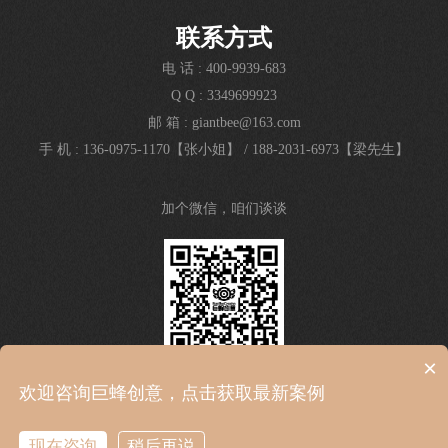
联系方式
电 话 : 400-9939-683
Q Q : 3349699923
邮 箱 : giantbee@163.com
手 机 : 136-0975-1170【张小姐】
/
188-2031-6973【梁先生】
加个微信，咱们谈谈
×
欢迎咨询巨蜂创意，点击获取最新案例
© Giantbee creative 2016 | 广东巨蜂品牌设计有限公司 |
粤
现在咨询
稍后再说